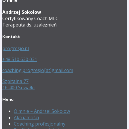
O mnie
Andrzej Sokołow
Certyfikowany Coach MLC
Terapeuta ds. uzależnień
Kontakt
progresjo.pl
+48 510 630 031
coaching.progresjo[at]gmail.com
Szpitalna 77
16-400 Suwałki
Menu
O mnie – Andrzej Sokołow
Aktualności
Coaching profesjonalny